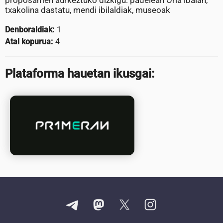
proposamen aurkeztuko dizkigu: padelean Oria ibaian,
txakolina dastatu, mendi ibilaldiak, museoak
Denboraldiak:
1
Atal kopurua:
4
Plataforma hauetan ikusgai: