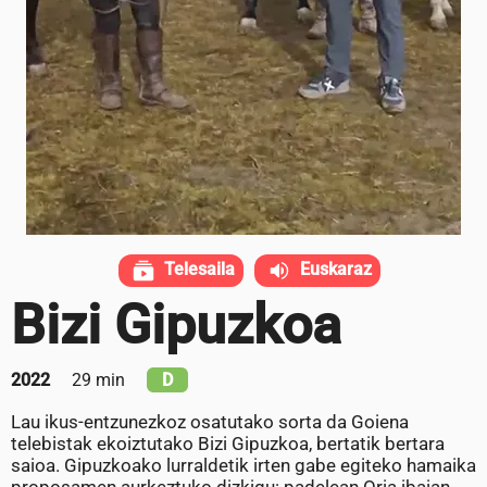
Telesaila
Euskaraz
Bizi Gipuzkoa
2022
29 min
D
Lau ikus-entzunezkoz osatutako sorta da Goiena
telebistak ekoiztutako Bizi Gipuzkoa, bertatik bertara
saioa. Gipuzkoako lurraldetik irten gabe egiteko hamaika