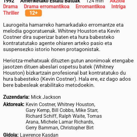
1992
Ameriketako Estatu Batuak
124 min
Akzioa
Drama
Drama erromantikoa
Erromantikoa
Intriga
Thriller
12+
Laurogeita hamarreko hamarkadako erromantze eta
melodia gogoratuenak. Whitney Houston eta Kevin
Costner dira superizar baten eta hura babesteko
kontratatutako agente ohiaren arteko pasio eta
suspensezko istorio honen protagonistak.
Heriotza-mehatxuak dituzten gutun anonimoak etengabe
jasotzen dituen abeslari ospetsu batek (Whitney
Houston) bizkartzain profesional bat kontratatuko du
hura babesteko (Kevin Costner). Hala ere, ez dago ados
bere babesleak erabilitako metodoekin.
Zuzendaria:
Mick Jackson
Aktoreak:
Kevin Costner, Whitney Houston,
Gary Kemp, Bill Cobbs, Mike Starr,
Richard Schiff, Ralph Waite, Tomas
Arana, Michele Lamar Richards,
Gerry Bamman, Christopher Birt
Gidoia:
Lawrence Kasdan