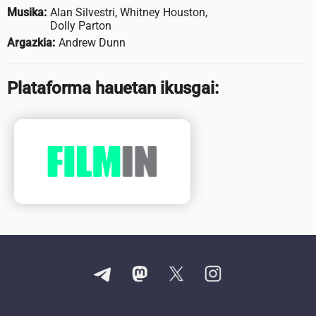
Musika:
Alan Silvestri, Whitney Houston,
Dolly Parton
Argazkia:
Andrew Dunn
Plataforma hauetan ikusgai: