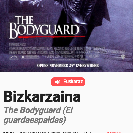
Euskaraz
Bizkarzaina
The Bodyguard (El
guardaespaldas)