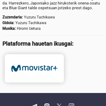
da. Harrezkero, Japoniako jazz hirukoterik onena osatu
eta Blue Giant talde ospetsuan jotzeko prest dago.
Zuzendaria:
Yuzuru Tachikawa
Gidoia:
Yuzuru Tachikawa
Musika:
Hiromi Uehara
Plataforma hauetan ikusgai: