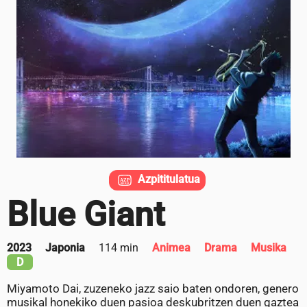
Azpititulatua
Blue Giant
2023
Japonia
114 min
Animea
Drama
Musika
D
Miyamoto Dai, zuzeneko jazz saio baten ondoren, genero
musikal honekiko duen pasioa deskubritzen duen gaztea