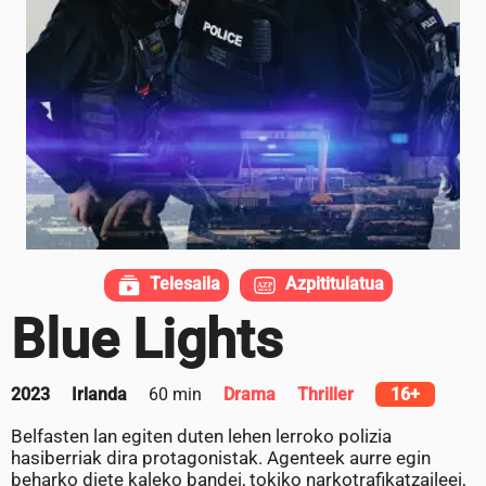
Telesaila
Azpititulatua
Blue Lights
2023
Irlanda
60 min
Drama
Thriller
16+
Belfasten lan egiten duten lehen lerroko polizia
hasiberriak dira protagonistak. Agenteek aurre egin
beharko diete kaleko bandei, tokiko narkotrafikatzaileei,