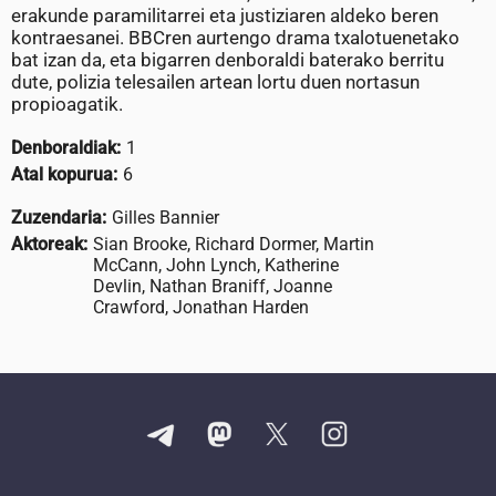
erakunde paramilitarrei eta justiziaren aldeko beren
kontraesanei. BBCren aurtengo drama txalotuenetako
bat izan da, eta bigarren denboraldi baterako berritu
dute, polizia telesailen artean lortu duen nortasun
propioagatik.
Denboraldiak:
1
Atal kopurua:
6
Zuzendaria:
Gilles Bannier
Aktoreak:
Sian Brooke, Richard Dormer, Martin
McCann, John Lynch, Katherine
Devlin, Nathan Braniff, Joanne
Crawford, Jonathan Harden