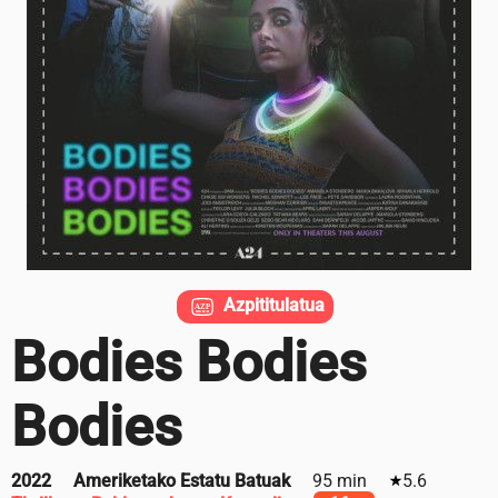
Azpititulatua
Bodies Bodies
Bodies
2022
Ameriketako Estatu Batuak
95 min
5.6