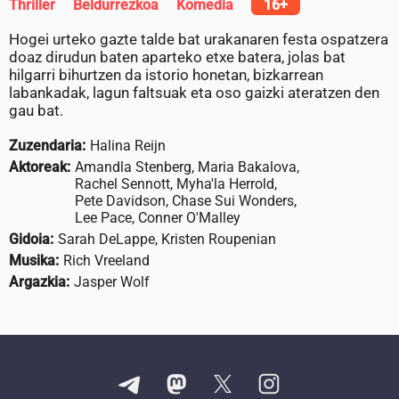
Thriller
Beldurrezkoa
Komedia
16+
Hogei urteko gazte talde bat urakanaren festa ospatzera
doaz dirudun baten aparteko etxe batera, jolas bat
hilgarri bihurtzen da istorio honetan, bizkarrean
labankadak, lagun faltsuak eta oso gaizki ateratzen den
gau bat.
Zuzendaria:
Halina Reijn
Aktoreak:
Amandla Stenberg, Maria Bakalova,
Rachel Sennott, Myha'la Herrold,
Pete Davidson, Chase Sui Wonders,
Lee Pace, Conner O'Malley
Gidoia:
Sarah DeLappe, Kristen Roupenian
Musika:
Rich Vreeland
Argazkia:
Jasper Wolf