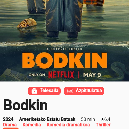
Telesaila
Azpititulatua
Bodkin
2024
Ameriketako Estatu Batuak
50 min
6,4
Drama
Komedia
Komedia dramatikoa
Thriller