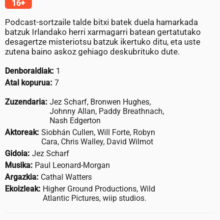
16+
Podcast-sortzaile talde bitxi batek duela hamarkada
batzuk Irlandako herri xarmagarri batean gertatutako
desagertze misteriotsu batzuk ikertuko ditu, eta uste
zutena baino askoz gehiago deskubrituko dute.
Denboraldiak:
1
Atal kopurua:
7
Zuzendaria:
Jez Scharf, Bronwen Hughes,
Johnny Allan, Paddy Breathnach,
Nash Edgerton
Aktoreak:
Siobhán Cullen, Will Forte, Robyn
Cara, Chris Walley, David Wilmot
Gidoia:
Jez Scharf
Musika:
Paul Leonard-Morgan
Argazkia:
Cathal Watters
Ekoizleak:
Higher Ground Productions, Wild
Atlantic Pictures, wiip studios.