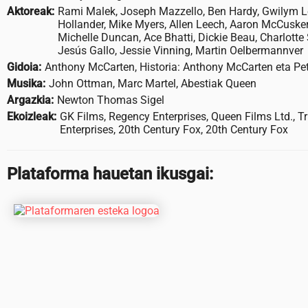
Aktoreak:
Rami Malek, Joseph Mazzello, Ben Hardy, Gwilym Le
Hollander, Mike Myers, Allen Leech, Aaron McCuske
Michelle Duncan, Ace Bhatti, Dickie Beau, Charlotte
Jesús Gallo, Jessie Vinning, Martin Oelbermannver
Gidoia:
Anthony McCarten, Historia: Anthony McCarten eta Pe
Musika:
John Ottman, Marc Martel, Abestiak Queen
Argazkia:
Newton Thomas Sigel
Ekoizleak:
GK Films, Regency Enterprises, Queen Films Ltd., T
Enterprises, 20th Century Fox, 20th Century Fox
Plataforma hauetan ikusgai: