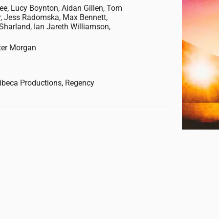
e, Lucy Boynton, Aidan Gillen, Tom
r, Jess Radomska, Max Bennett,
 Sharland, Ian Jareth Williamson,
ter Morgan
ribeca Productions, Regency