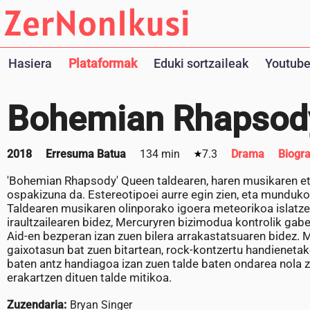
Hasiera
Plataformak
Eduki sortzaileak
Youtube
Bohemian Rhapsod
2018
Erresuma Batua
134 min
7.3
Drama
Biogra
'Bohemian Rhapsody' Queen taldearen, haren musikaren et
ospakizuna da. Estereotipoei aurre egin zien, eta mundu
Taldearen musikaren olinporako igoera meteorikoa islatzen
iraultzailearen bidez, Mercuryren bizimodua kontrolik gabe
Aid-en bezperan izan zuen bilera arrakastatsuaren bidez. M
gaixotasun bat zuen bitartean, rock-kontzertu handienetako
baten antz handiagoa izan zuen talde baten ondarea nola z
erakartzen dituen talde mitikoa.
Zuzendaria:
Bryan Singer