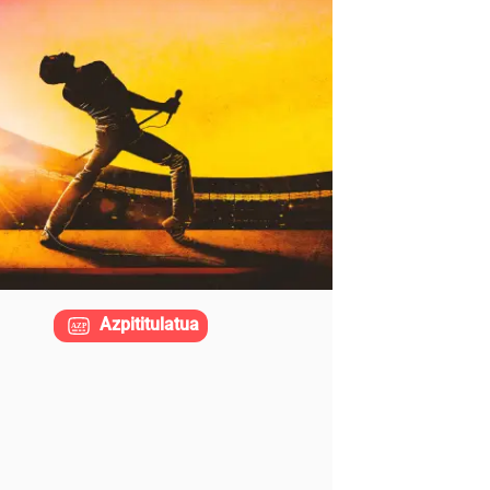
Azpititulatua