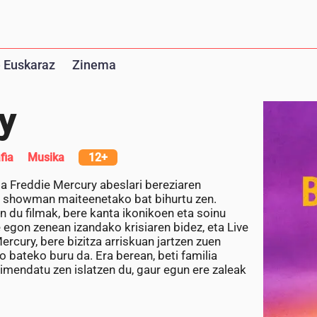
 Euskaraz
Zinema
y
fia
Musika
12+
a Freddie Mercury abeslari bereziaren
ko showman maiteenetako bat bihurtu zen.
 du filmak, bere kanta ikonikoen eta soinu
 egon zenean izandako krisiaren bidez, eta Live
ercury, bere bizitza arriskuan jartzen zuen
 bateko buru da. Era berean, beti familia
imendatu zen islatzen du, gaur egun ere zaleak