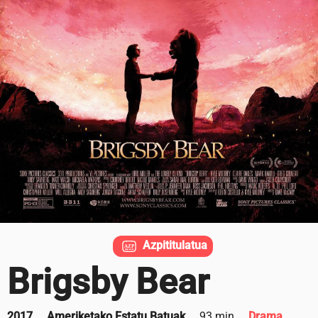
Azpititulatua
Brigsby Bear
2017
Ameriketako Estatu Batuak
93 min
Drama