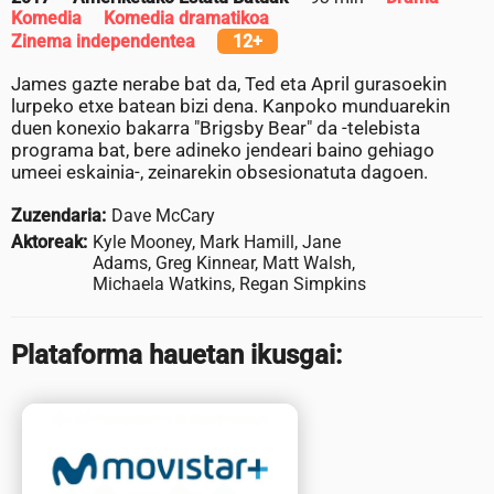
Komedia
Komedia dramatikoa
Zinema independentea
12+
James gazte nerabe bat da, Ted eta April gurasoekin
lurpeko etxe batean bizi dena. Kanpoko munduarekin
duen konexio bakarra "Brigsby Bear" da -telebista
programa bat, bere adineko jendeari baino gehiago
umeei eskainia-, zeinarekin obsesionatuta dagoen.
Zuzendaria:
Dave McCary
Aktoreak:
Kyle Mooney, Mark Hamill, Jane
Adams, Greg Kinnear, Matt Walsh,
Michaela Watkins, Regan Simpkins
Plataforma hauetan ikusgai: