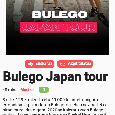
Euskaraz
Azpititulatua
Bulego Japan tour
48 min
Musika
D
3 urte, 129 kontzertu eta 40.000 kilometro inguru
errepidean egin ondoren Bulegoren lehen nazioarteko
biran murgilduko gara. 2020an kaleratu zuen Bulego