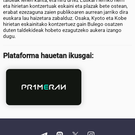
taldeak lehen kanta, eta hiru urtez Euskal Herriko herri
eta hirietan kontzertuak eskaini eta plazak bete ostean,
erabat ezezaguna zaien publikoaren aurrean jarriko dira
euskara lau haizetara zabalduz. Osaka, Kyoto eta Kobe
hirietan eskainitako kontzertuez gain Bulego osatzen
duten taldekideak hobeto ezagutzeko aukera izango
dugu.
Plataforma hauetan ikusgai: