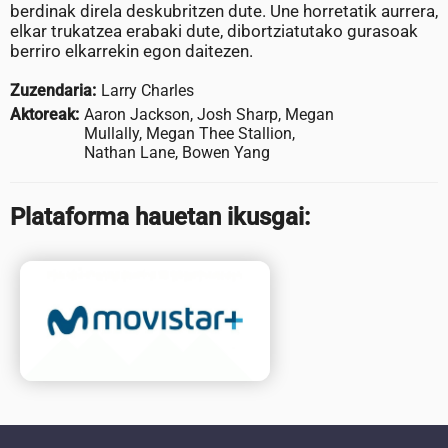
berdinak direla deskubritzen dute. Une horretatik aurrera,
elkar trukatzea erabaki dute, dibortziatutako gurasoak
berriro elkarrekin egon daitezen.
Zuzendaria:
Larry Charles
Aktoreak:
Aaron Jackson, Josh Sharp, Megan
Mullally, Megan Thee Stallion,
Nathan Lane, Bowen Yang
Plataforma hauetan ikusgai: