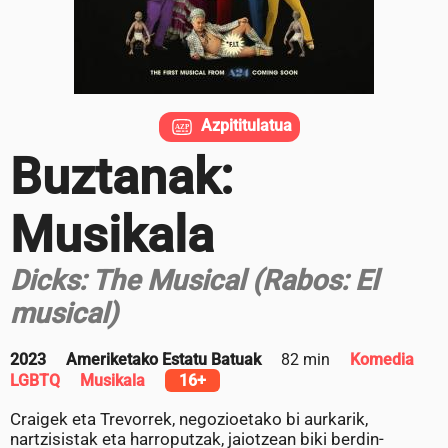
Azpititulatua
Buztanak:
Musikala
Dicks: The Musical (Rabos: El
musical)
2023
Ameriketako Estatu Batuak
82 min
Komedia
LGBTQ
Musikala
16+
Craigek eta Trevorrek, negozioetako bi aurkarik,
nartzisistak eta harroputzak, jaiotzean biki berdin-