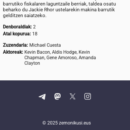
barrutiko fiskalaren laguntzaile berriak, taldea osatu
beharko du Jackie Rhor ustelarekin makina barrutik
gelditzen saiatzeko.
Denboraldiak:
2
Atal kopurua:
18
Zuzendaria:
Michael Cuesta
Aktoreak:
Kevin Bacon, Aldis Hodge, Kevin
Chapman, Gene Amoroso, Amanda
Clayton
© 2025
zernonikusi.eus