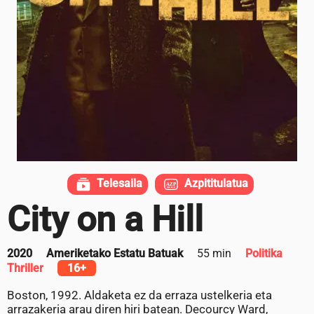
Telesaila
Azpititulatua
City on a Hill
2020
Ameriketako Estatu Batuak
55 min
Politika
Thriller
16+
Boston, 1992. Aldaketa ez da erraza ustelkeria eta
arrazakeria arau diren hiri batean. Decourcy Ward,