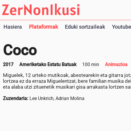
Hasiera
Plataformak
Eduki sortzaileak
Youtube
Coco
2017
Ameriketako Estatu Batuak
100 min
Animazioa
Miguelek, 12 urteko mutikoak, abestearekin eta gitarra jo
lortzea ez da erraza Miguelentzat, bere familian musika 
eta alaba utzi zituenetik musikari gisa arrakasta lortzen sa
Zuzendaria:
Lee Unkrich, Adrian Molina