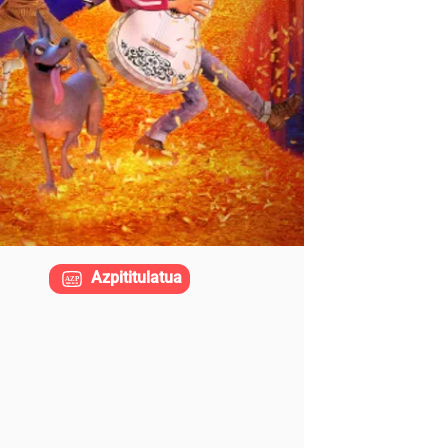
Azpititulatua