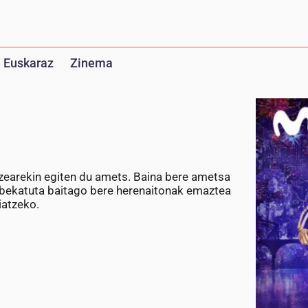
 Euskaraz
Zinema
tzearekin egiten du amets. Baina bere ametsa
debekatuta baitago bere herenaitonak emaztea
iatzeko.