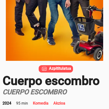
Azpititulatua
Cuerpo escombro
CUERPO ESCOMBRO
2024
95 min
Komedia
Akzioa