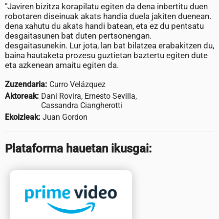
"Javiren bizitza korapilatu egiten da dena inbertitu duen
robotaren diseinuak akats handia duela jakiten duenean.
dena xahutu du akats handi batean, eta ez du pentsatu
desgaitasunen bat duten pertsonengan.
desgaitasunekin. Lur jota, lan bat bilatzea erabakitzen du,
baina hautaketa prozesu guztietan baztertu egiten dute
eta azkenean amaitu egiten da.
Zuzendaria:
Curro Velázquez
Aktoreak:
Dani Rovira, Ernesto Sevilla,
Cassandra Ciangherotti
Ekoizleak:
Juan Gordon
Plataforma hauetan ikusgai: