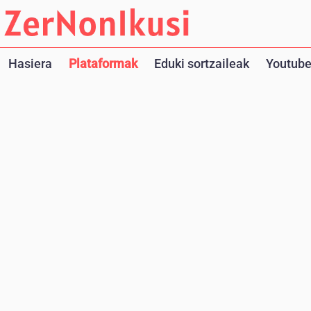
Hasiera
Plataformak
Eduki sortzaileak
Youtube