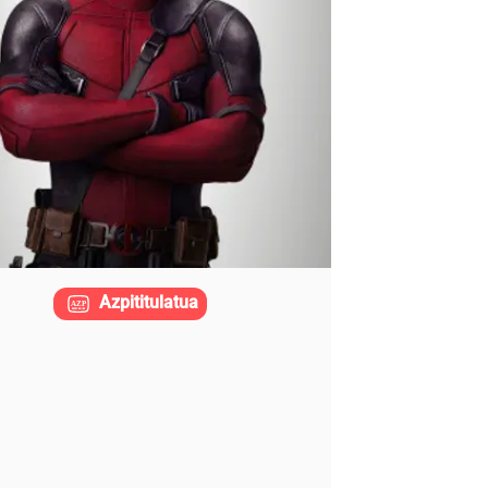
Azpititulatua