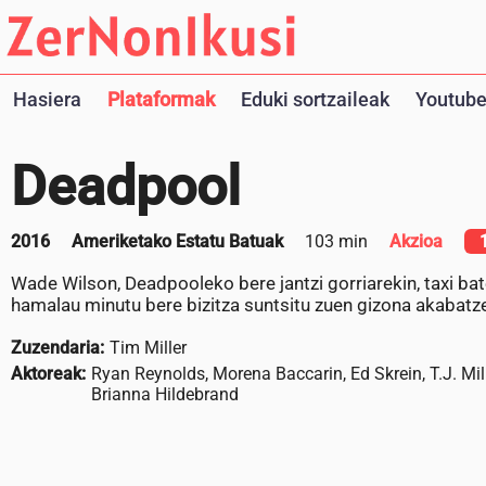
Hasiera
Plataformak
Eduki sortzaileak
Youtube
Deadpool
2016
Ameriketako Estatu Batuak
103 min
Akzioa
Wade Wilson, Deadpooleko bere jantzi gorriarekin, taxi bat
hamalau minutu bere bizitza suntsitu zuen gizona akabatze
Zuzendaria:
Tim Miller
Aktoreak:
Ryan Reynolds, Morena Baccarin, Ed Skrein, T.J. Mil
Brianna Hildebrand