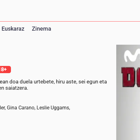
 Euskaraz
Zinema
18+
ean doa duela urtebete, hiru aste, sei egun eta
n saiatzera.
ler, Gina Carano, Leslie Uggams,