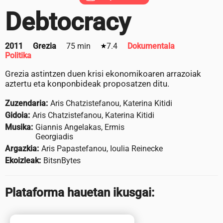
Debtocracy
2011
Grezia
75 min
7.4
Dokumentala
Politika
Grezia astintzen duen krisi ekonomikoaren arrazoiak
aztertu eta konponbideak proposatzen ditu.
Zuzendaria:
Aris Chatzistefanou, Katerina Kitidi
Gidoia:
Aris Chatzistefanou, Katerina Kitidi
Musika:
Giannis Angelakas, Ermis
Georgiadis
Argazkia:
Aris Papastefanou, Ioulia Reinecke
Ekoizleak:
BitsnBytes
Plataforma hauetan ikusgai: