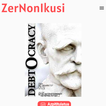
Azpititulatua