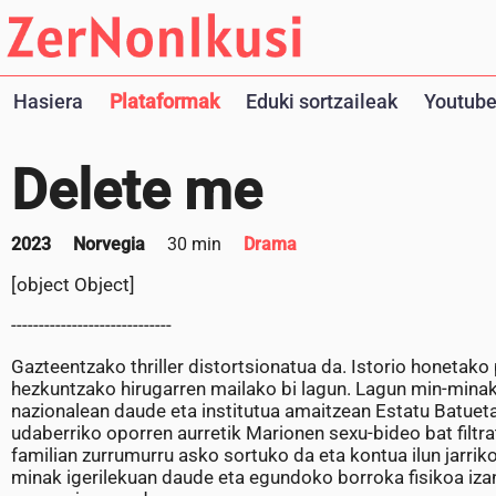
Hasiera
Plataformak
Eduki sortzaileak
Youtube
Delete me
2023
Norvegia
30 min
Drama
[object Object]
-----------------------------
Gazteentzako thriller distortsionatua da. Istorio honetako
hezkuntzako hirugarren mailako bi lagun. Lagun min-minak 
nazionalean daude eta institutua amaitzean Estatu Batuet
udaberriko oporren aurretik Marionen sexu-bideo bat filtr
familian zurrumurru asko sortuko da eta kontua ilun jarriko
minak igerilekuan daude eta egundoko borroka fisikoa izan