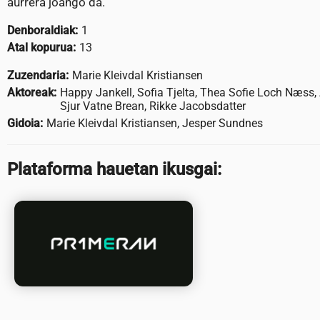
aurrera joango da.
Denboraldiak:
1
Atal kopurua:
13
Zuzendaria:
Marie Kleivdal Kristiansen
Aktoreak:
Happy Jankell, Sofia Tjelta, Thea Sofie Loch Næss
Sjur Vatne Brean, Rikke Jacobsdatter
Gidoia:
Marie Kleivdal Kristiansen, Jesper Sundnes
Plataforma hauetan ikusgai: