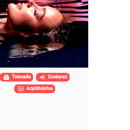
Telesaila
Euskaraz
Azpititulatua