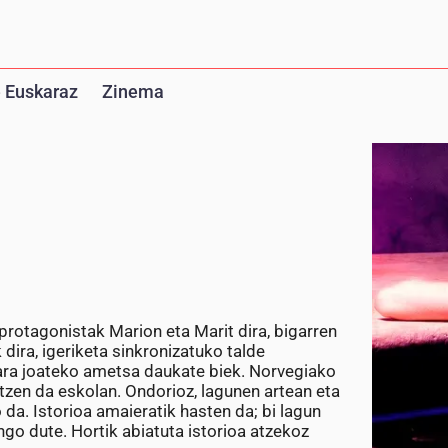
 Euskaraz
Zinema
 protagonistak Marion eta Marit dira, bigarren
dira, igeriketa sinkronizatuko talde
ara joateko ametsa daukate biek. Norvegiako
atzen da eskolan. Ondorioz, lagunen artean eta
 da. Istorioa amaieratik hasten da; bi lagun
go dute. Hortik abiatuta istorioa atzekoz