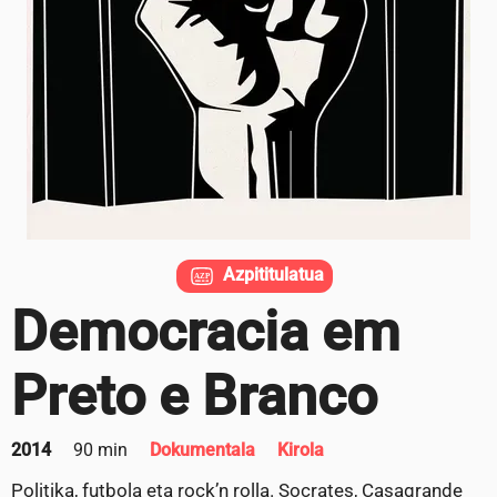
Azpititulatua
Democracia em
Preto e Branco
2014
90 min
Dokumentala
Kirola
Politika, futbola eta rock’n rolla. Socrates, Casagrande