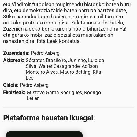
eta Vladimir futbolean mugimendu historiko baten buru
dira, eta demokrazia talde baten barruan hartzen dute,
80ko hamarkadaren hasieran erregimen militarraren
aurkako protesta modu gisa. Zaletasuna alde dutela,
Zuzenien aldeko borrokaren sinbolo bihurtzen dira Ya!
eta garaiko mobilizazio sozial eta musikalarekin
nahasten dira. Rita Leek kontatua.
Zuzendaria:
Pedro Asberg
Aktoreak:
Sócrates Brasileiro, Juninho, Lula da
Silva, Walter Casagrande, Adílson
Monteiro Alves, Mauro Betting, Rita
Lee
Gidoia:
Pedro Asberg
Ekoizleak:
Gustavo Gama Rodrigues, Rodrigo
Letier
Plataforma hauetan ikusgai: