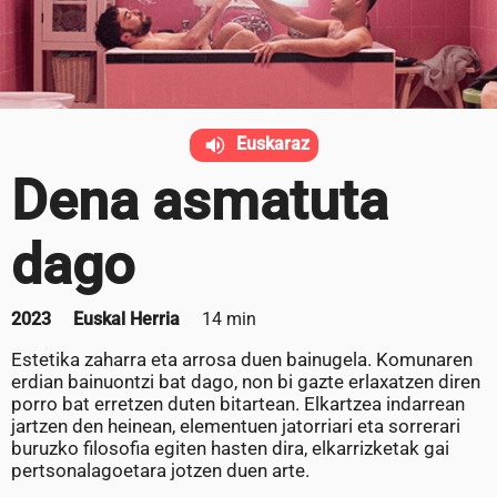
Euskaraz
Dena asmatuta
dago
2023
Euskal Herria
14 min
Estetika zaharra eta arrosa duen bainugela. Komunaren
erdian bainuontzi bat dago, non bi gazte erlaxatzen diren
porro bat erretzen duten bitartean. Elkartzea indarrean
jartzen den heinean, elementuen jatorriari eta sorrerari
buruzko filosofia egiten hasten dira, elkarrizketak gai
pertsonalagoetara jotzen duen arte.