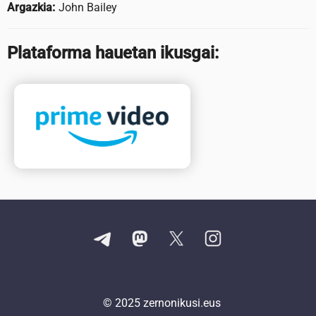
Argazkia:
John Bailey
Plataforma hauetan ikusgai:
© 2025
zernonikusi.eus