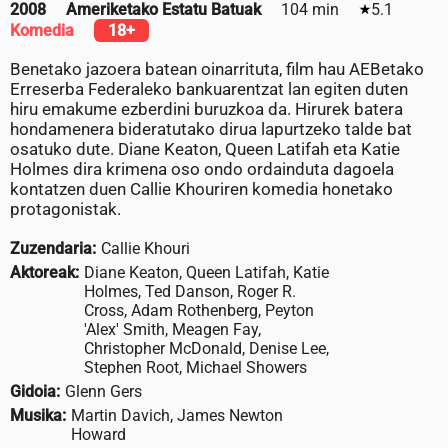
2008
Ameriketako Estatu Batuak
104 min
5.1
Komedia
18+
Benetako jazoera batean oinarrituta, film hau AEBetako
Erreserba Federaleko bankuarentzat lan egiten duten
hiru emakume ezberdini buruzkoa da. Hirurek batera
hondamenera bideratutako dirua lapurtzeko talde bat
osatuko dute. Diane Keaton, Queen Latifah eta Katie
Holmes dira krimena oso ondo ordainduta dagoela
kontatzen duen Callie Khouriren komedia honetako
protagonistak.
Zuzendaria:
Callie Khouri
Aktoreak:
Diane Keaton, Queen Latifah, Katie
Holmes, Ted Danson, Roger R.
Cross, Adam Rothenberg, Peyton
'Alex' Smith, Meagen Fay,
Christopher McDonald, Denise Lee,
Stephen Root, Michael Showers
Gidoia:
Glenn Gers
Musika:
Martin Davich, James Newton
Howard