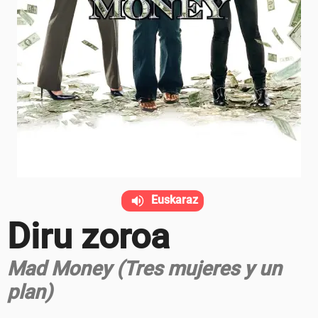
Euskaraz
Diru zoroa
Mad Money (Tres mujeres y un
plan)