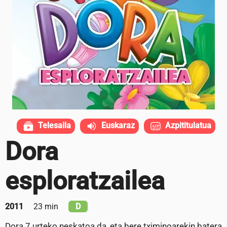
Telesaila
Euskaraz
Azpititulatua
Dora
esploratzailea
2011
23 min
D
Dora 7 urteko neskatoa da, eta bere tximinoarekin batera