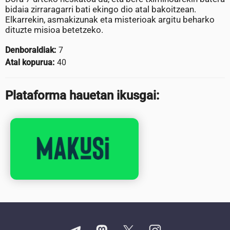
bidaia zirraragarri bati ekingo dio atal bakoitzean.
Elkarrekin, asmakizunak eta misterioak argitu beharko
dituzte misioa betetzeko.
Denboraldiak:
7
Atal kopurua:
40
Plataforma hauetan ikusgai: