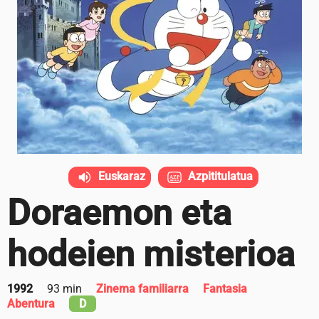
Euskaraz
Azpititulatua
Doraemon eta
hodeien misterioa
1992
93 min
Zinema familiarra
Fantasia
Abentura
D