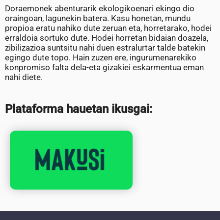
Doraemonek abenturarik ekologikoenari ekingo dio
oraingoan, lagunekin batera. Kasu honetan, mundu
propioa eratu nahiko dute zeruan eta, horretarako, hodei
erraldoia sortuko dute. Hodei horretan bidaian doazela,
zibilizazioa suntsitu nahi duen estralurtar talde batekin
egingo dute topo. Hain zuzen ere, ingurumenarekiko
konpromiso falta dela-eta gizakiei eskarmentua eman
nahi diete.
Plataforma hauetan ikusgai: