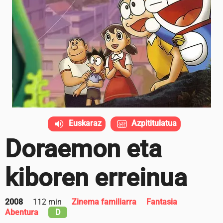
Euskaraz
Azpititulatua
Doraemon eta
kiboren erreinua
2008
112 min
Zinema familiarra
Fantasia
Abentura
D