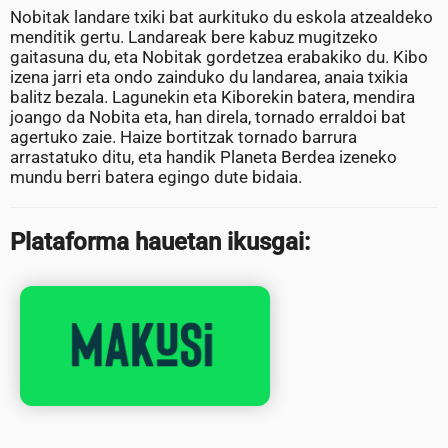
Nobitak landare txiki bat aurkituko du eskola atzealdeko
menditik gertu. Landareak bere kabuz mugitzeko
gaitasuna du, eta Nobitak gordetzea erabakiko du. Kibo
izena jarri eta ondo zainduko du landarea, anaia txikia
balitz bezala. Lagunekin eta Kiborekin batera, mendira
joango da Nobita eta, han direla, tornado erraldoi bat
agertuko zaie. Haize bortitzak tornado barrura
arrastatuko ditu, eta handik Planeta Berdea izeneko
mundu berri batera egingo dute bidaia.
Plataforma hauetan ikusgai: