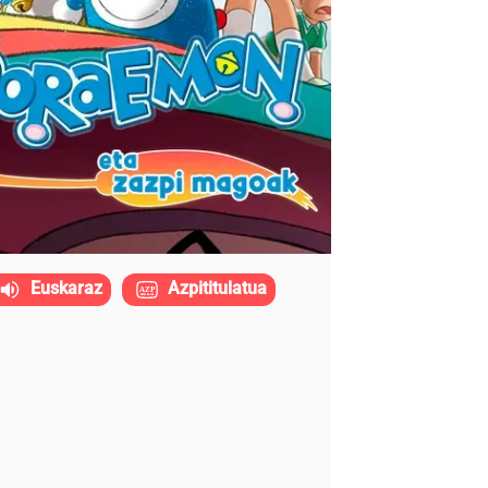
Euskaraz
Azpititulatua