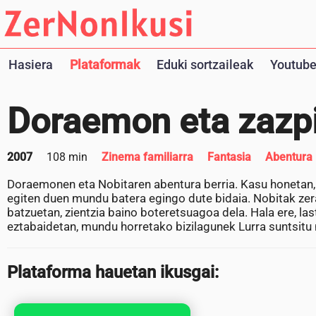
Hasiera
Plataformak
Eduki sortzaileak
Youtube
Doraemon eta zazp
2007
108 min
Zinema familiarra
Fantasia
Abentura
Doraemonen eta Nobitaren abentura berria. Kasu honetan, 
egiten duen mundu batera egingo dute bidaia. Nobitak zera
batzuetan, zientzia baino boteretsuagoa dela. Hala ere, la
eztabaidetan, mundu horretako bizilagunek Lurra suntsitu n
Plataforma hauetan ikusgai: