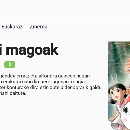
 Euskaraz
Zinema
i magoak
D
jendea erratz eta alfonbra gainean hegan
 erakutsi nahi dio bere lagunari: magia,
ster konturako dira ezin dutela denborarik galdu
ahi baitute.