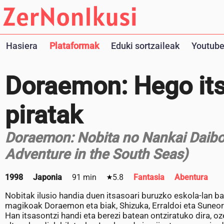
Hasiera
Plataformak
Eduki sortzaileak
Youtube
Doraemon: Hego it
piratak
Doraemon: Nobita no Nankai Daibo
Adventure in the South Seas)
1998
Japonia
91 min
5.8
Fantasia
Abentura
Nobitak ilusio handia duen itsasoari buruzko eskola-lan 
magikoak Doraemon eta biak, Shizuka, Erraldoi eta Suneor
Han itsasontzi handi eta berezi batean ontziratuko dira, 