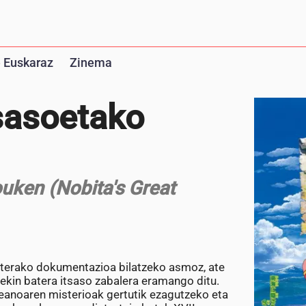
 Euskaraz
Zinema
sasoetako
uken (Nobita's Great
baterako dokumentazioa bilatzeko asmoz, ate
ekin batera itsaso zabalera eramango ditu.
ozeanoaren misterioak gertutik ezagutzeko eta