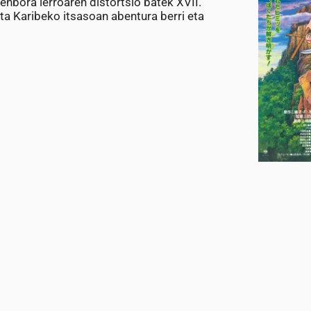
denbora lerroaren distortsio batek XVII.
ta Karibeko itsasoan abentura berri eta