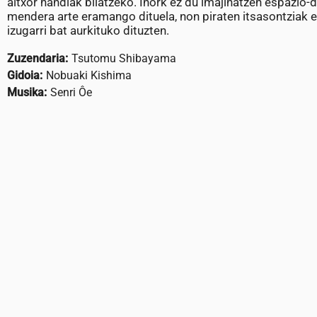
altxor handiak bilatzeko. Inork ez du imajinatzen espazio-
mendera arte eramango dituela, non piraten itsasontziak e
izugarri bat aurkituko dituzten.
Zuzendaria:
Tsutomu Shibayama
Gidoia:
Nobuaki Kishima
Musika:
Senri Ôe