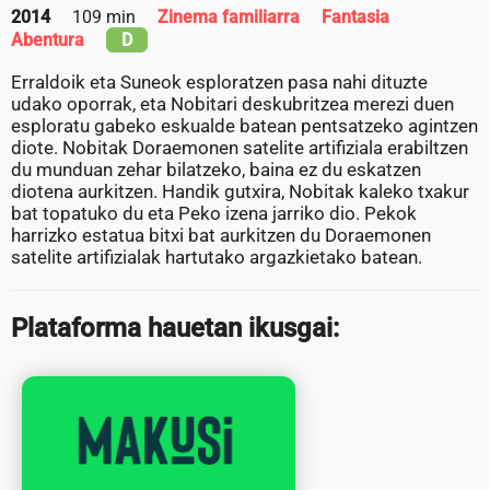
2014
109 min
Zinema familiarra
Fantasia
Abentura
D
Erraldoik eta Suneok esploratzen pasa nahi dituzte
udako oporrak, eta Nobitari deskubritzea merezi duen
esploratu gabeko eskualde batean pentsatzeko agintzen
diote. Nobitak Doraemonen satelite artifiziala erabiltzen
du munduan zehar bilatzeko, baina ez du eskatzen
diotena aurkitzen. Handik gutxira, Nobitak kaleko txakur
bat topatuko du eta Peko izena jarriko dio. Pekok
harrizko estatua bitxi bat aurkitzen du Doraemonen
satelite artifizialak hartutako argazkietako batean.
Plataforma hauetan ikusgai: