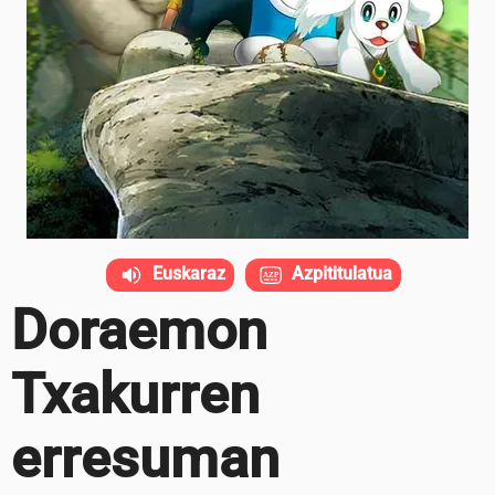
Euskaraz
Azpititulatua
Doraemon
Txakurren
erresuman