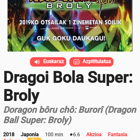
Euskaraz
Azpititulatua
Dragoi Bola Super:
Broly
Doragon bôru chô: Burorî (Dragon
Ball Super: Broly)
2018
Japonia
100 min
6.6
Akzioa
Fantasia