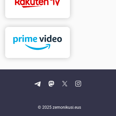
© 2025
zernonikusi.eus