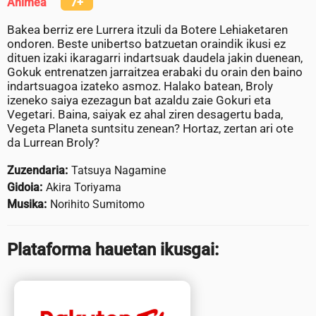
Animea
7+
Bakea berriz ere Lurrera itzuli da Botere Lehiaketaren
ondoren. Beste unibertso batzuetan oraindik ikusi ez
dituen izaki ikaragarri indartsuak daudela jakin duenean,
Gokuk entrenatzen jarraitzea erabaki du orain den baino
indartsuagoa izateko asmoz. Halako batean, Broly
izeneko saiya ezezagun bat azaldu zaie Gokuri eta
Vegetari. Baina, saiyak ez ahal ziren desagertu bada,
Vegeta Planeta suntsitu zenean? Hortaz, zertan ari ote
da Lurrean Broly?
Zuzendaria:
Tatsuya Nagamine
Gidoia:
Akira Toriyama
Musika:
Norihito Sumitomo
Plataforma hauetan ikusgai: