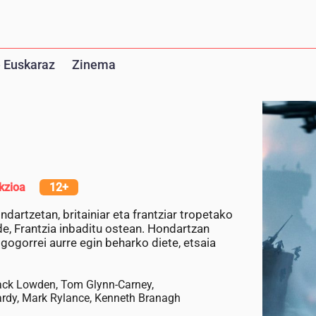
 Euskaraz
Zinema
kzioa
12+
artzetan, britainiar eta frantziar tropetako
, Frantzia inbaditu ostean. Hondartzan
gogorrei aurre egin beharko diete, etsaia
Jack Lowden, Tom Glynn-Carney,
Hardy, Mark Rylance, Kenneth Branagh