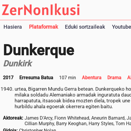
Hasiera
Plataformak
Eduki sortzaileak
Youtube
Dunkerque
Dunkirk
2017
Erresuma Batua
107 min
Abentura
Drama
A
urtea, Bigarren Mundu Gerra betean. Dunkerqueko hond
milaka soldadu Alemaniako armadak inguratuta daude
harrapatuta, itsasoak bidea mozten diela, tropek une 
hurbildu ahala egoerak okerrera egiten baitu.
Aktoreak:
James D'Arcy, Fionn Whitehead, Aneurin Barnard, 
Cillian Murphy, Barry Keoghan, Harry Styles, Tom 
Gidoia:
Christopher Nolan