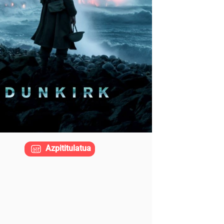
Azpititulatua