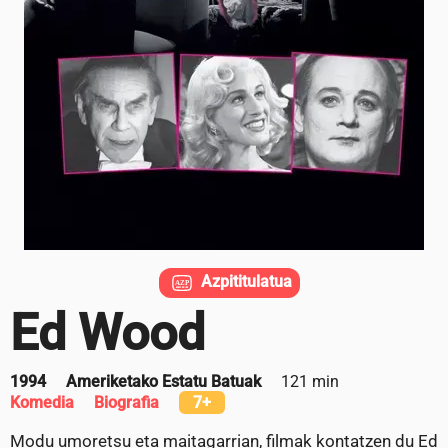
Azpititulatua
Ed Wood
1994
Ameriketako Estatu Batuak
121 min
Komedia
Biografia
7+
Modu umoretsu eta maitagarrian, filmak kontatzen du Ed