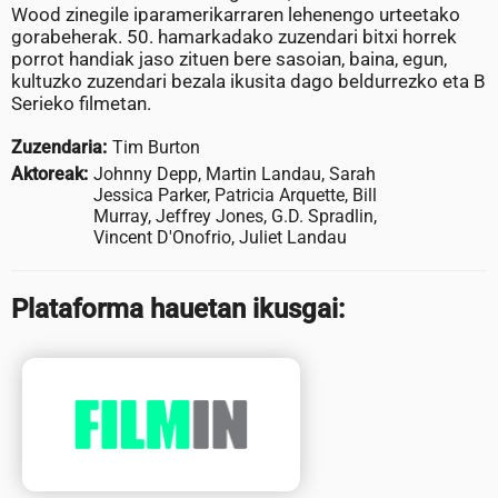
Wood zinegile iparamerikarraren lehenengo urteetako
gorabeherak. 50. hamarkadako zuzendari bitxi horrek
porrot handiak jaso zituen bere sasoian, baina, egun,
kultuzko zuzendari bezala ikusita dago beldurrezko eta B
Serieko filmetan.
Zuzendaria:
Tim Burton
Aktoreak:
Johnny Depp, Martin Landau, Sarah
Jessica Parker, Patricia Arquette, Bill
Murray, Jeffrey Jones, G.D. Spradlin,
Vincent D'Onofrio, Juliet Landau
Plataforma hauetan ikusgai: