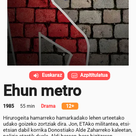
Euskaraz
Azpititulatua
Ehun metro
1985
55 min
Drama
12+
Hirurogeita hamarreko hamarkadako lehen urteetako
udako goizeko zortziak dira. Jon, ETAko militantea, etsi-
etsian dabil korrika Donostiako Alde Zaharreko kaleetan,