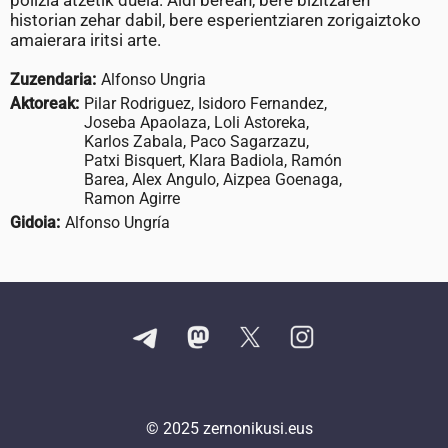
polizia atzetik duela. Aldi berean, bere bizitzaren
historian zehar dabil, bere esperientziaren zorigaiztoko
amaierara iritsi arte.
Zuzendaria:
Alfonso Ungria
Aktoreak:
Pilar Rodriguez, Isidoro Fernandez,
Joseba Apaolaza, Loli Astoreka,
Karlos Zabala, Paco Sagarzazu,
Patxi Bisquert, Klara Badiola, Ramón
Barea, Alex Angulo, Aizpea Goenaga,
Ramon Agirre
Gidoia:
Alfonso Ungría
© 2025
zernonikusi.eus