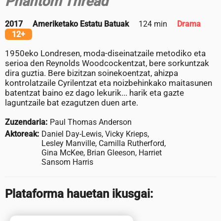
Phantom Thread
2017
Ameriketako Estatu Batuak
124 min
Drama
12+
1950eko Londresen, moda-diseinatzaile metodiko eta
serioa den Reynolds Woodcockentzat, bere sorkuntzak
dira guztia. Bere bizitzan soinekoentzat, ahizpa
kontrolatzaile Cyrilentzat eta noizbehinkako maitasunen
batentzat baino ez dago lekurik... harik eta gazte
laguntzaile bat ezagutzen duen arte.
Zuzendaria:
Paul Thomas Anderson
Aktoreak:
Daniel Day-Lewis, Vicky Krieps,
Lesley Manville, Camilla Rutherford,
Gina McKee, Brian Gleeson, Harriet
Sansom Harris
Plataforma hauetan ikusgai: