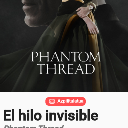
Azpititulatua
El hilo invisible