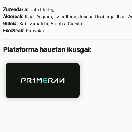
Zuzendaria:
Jabi Elortegi
Aktoreak:
Itziar Aizpuru, Itziar Ituño, Joseba Usabiaga, Itziar 
Gidoia:
Xabi Zabaleta, Arantxa Cuesta
Ekoizleak:
Pausoka
Plataforma hauetan ikusgai: