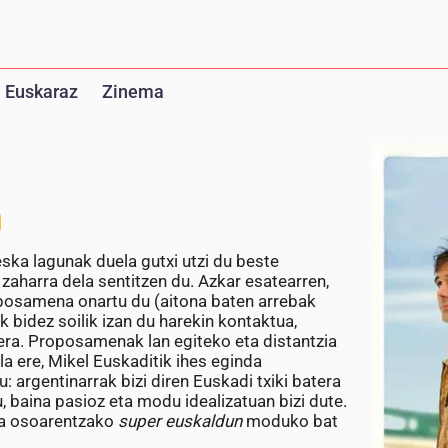
 Euskaraz
Zinema
eska lagunak duela gutxi utzi du beste
 zaharra dela sentitzen du. Azkar esatearren,
oposamena onartu du (aitona baten arrebak
 bidez soilik izan du harekin kontaktua,
tera. Proposamenak lan egiteko eta distantzia
la ere, Mikel Euskaditik ihes eginda
: argentinarrak bizi diren Euskadi txiki batera
u, baina pasioz eta modu idealizatuan bizi dute.
nia osoarentzako
super euskaldun
moduko bat