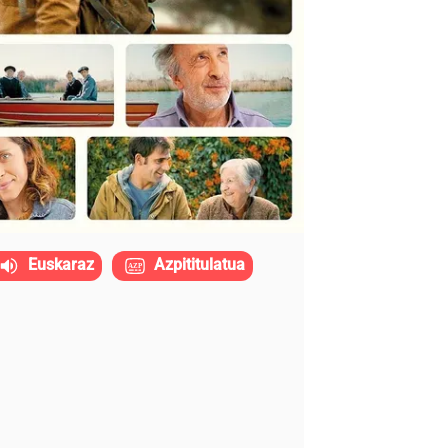
Euskaraz
Azpititulatua