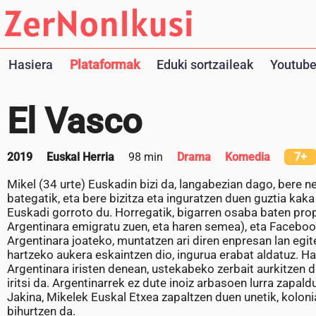
Hasiera
Plataformak
Eduki sortzaileak
Youtube
El Vasco
2019
Euskal Herria
98 min
Drama
Komedia
7+
Mikel (34 urte) Euskadin bizi da, langabezian dago, bere n
bategatik, eta bere bizitza eta inguratzen duen guztia kaka
Euskadi gorroto du. Horregatik, bigarren osaba baten pr
Argentinara emigratu zuen, eta haren semea), eta Facebook
Argentinara joateko, muntatzen ari diren enpresan lan egi
hartzeko aukera eskaintzen dio, ingurua erabat aldatuz. Ha
Argentinara iristen denean, ustekabeko zerbait aurkitzen du
iritsi da. Argentinarrek ez dute inoiz arbasoen lurra zapald
Jakina, Mikelek Euskal Etxea zapaltzen duen unetik, kolo
bihurtzen da.