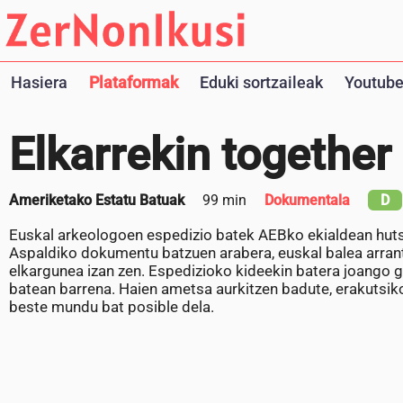
Hasiera
Plataformak
Eduki sortzaileak
Youtube
Elkarrekin together
Ameriketako Estatu Batuak
99 min
Dokumentala
D
Euskal arkeologoen espedizio batek AEBko ekialdean hutsi
Aspaldiko dokumentu batzuen arabera, euskal balea arran
elkargunea izan zen. Espedizioko kideekin batera joango gar
batean barrena. Haien ametsa aurkitzen badute, erakutsiko
beste mundu bat posible dela.