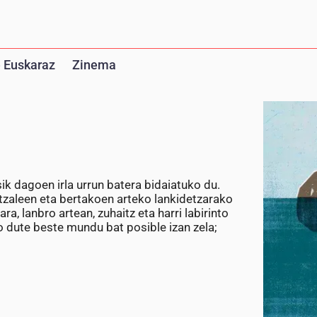
 Euskaraz
Zinema
k dagoen irla urrun batera bidaiatuko du.
tzaleen eta bertakoen arteko lankidetzarako
a, lanbro artean, zuhaitz eta harri labirinto
 dute beste mundu bat posible izan zela;