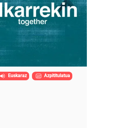
Euskaraz
Azpititulatua