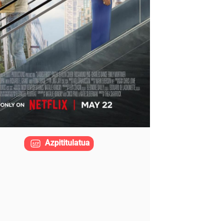
Azpititulatua