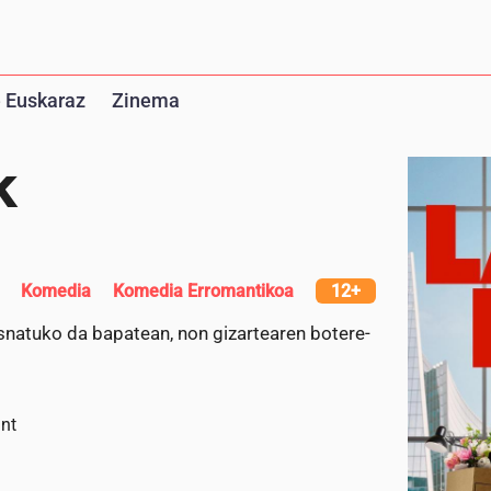
 Euskaraz
Zinema
k
Komedia
Komedia Erromantikoa
12+
snatuko da bapatean, non gizartearen botere-
nt