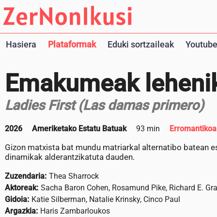
Hasiera
Plataformak
Eduki sortzaileak
Youtube
Emakumeak leheni
Ladies First (Las damas primero)
2026
Ameriketako Estatu Batuak
93 min
Erromantikoa
Gizon matxista bat mundu matriarkal alternatibo batean e
dinamikak alderantzikatuta dauden.
Zuzendaria:
Thea Sharrock
Aktoreak:
Sacha Baron Cohen, Rosamund Pike, Richard E. Gra
Gidoia:
Katie Silberman, Natalie Krinsky, Cinco Paul
Argazkia:
Haris Zambarloukos