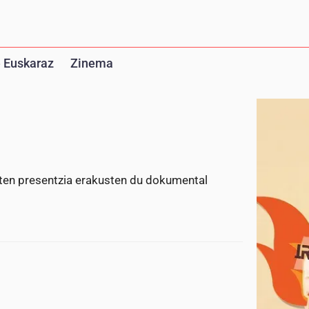
 Euskaraz
Zinema
ten presentzia erakusten du dokumental