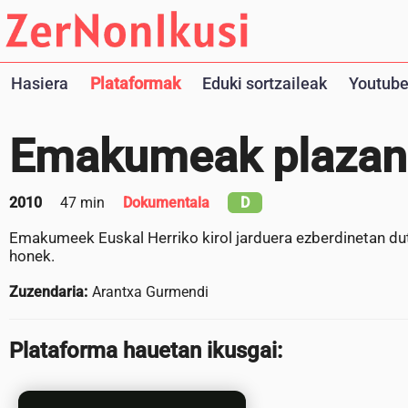
Hasiera
Plataformak
Eduki sortzaileak
Youtube
Emakumeak plazan
2010
47 min
Dokumentala
D
Emakumeek Euskal Herriko kirol jarduera ezberdinetan du
honek.
Zuzendaria:
Arantxa Gurmendi
Plataforma hauetan ikusgai: