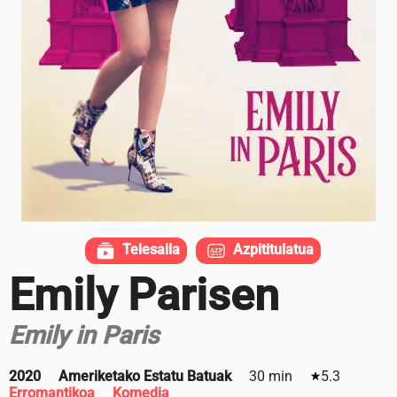
Telesaila
Azpititulatua
Emily Parisen
Emily in Paris
2020
Ameriketako Estatu Batuak
30 min
5.3
Erromantikoa
Komedia