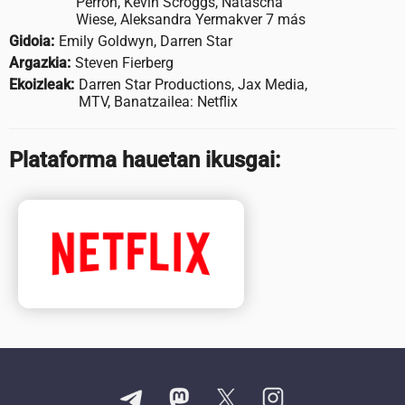
Perron, Kevin Scroggs, Natascha
Wiese, Aleksandra Yermakver 7 más
Gidoia:
Emily Goldwyn, Darren Star
Argazkia:
Steven Fierberg
Ekoizleak:
Darren Star Productions, Jax Media,
MTV, Banatzailea: Netflix
Plataforma hauetan ikusgai: