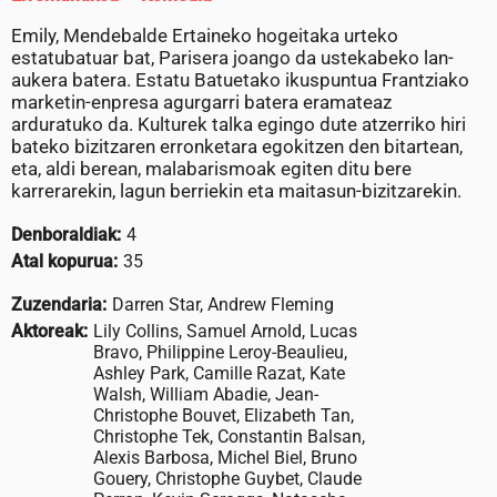
Emily, Mendebalde Ertaineko hogeitaka urteko
estatubatuar bat, Parisera joango da ustekabeko lan-
aukera batera. Estatu Batuetako ikuspuntua Frantziako
marketin-enpresa agurgarri batera eramateaz
arduratuko da. Kulturek talka egingo dute atzerriko hiri
bateko bizitzaren erronketara egokitzen den bitartean,
eta, aldi berean, malabarismoak egiten ditu bere
karrerarekin, lagun berriekin eta maitasun-bizitzarekin.
Denboraldiak:
4
Atal kopurua:
35
Zuzendaria:
Darren Star, Andrew Fleming
Aktoreak:
Lily Collins, Samuel Arnold, Lucas
Bravo, Philippine Leroy-Beaulieu,
Ashley Park, Camille Razat, Kate
Walsh, William Abadie, Jean-
Christophe Bouvet, Elizabeth Tan,
Christophe Tek, Constantin Balsan,
Alexis Barbosa, Michel Biel, Bruno
Gouery, Christophe Guybet, Claude