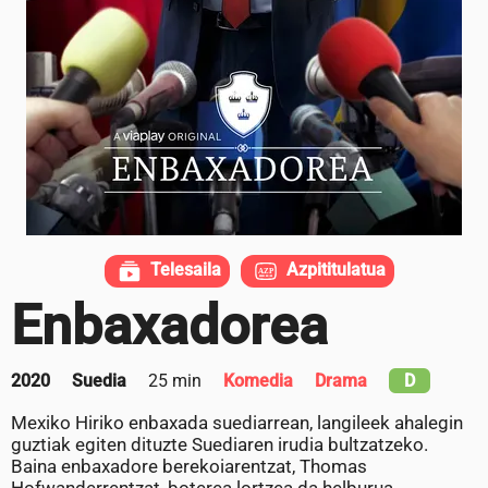
Telesaila
Azpititulatua
Enbaxadorea
2020
Suedia
25 min
Komedia
Drama
D
Mexiko Hiriko enbaxada suediarrean, langileek ahalegin
guztiak egiten dituzte Suediaren irudia bultzatzeko.
Baina enbaxadore berekoiarentzat, Thomas