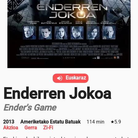
Euskaraz
Enderren Jokoa
Ender's Game
2013
Ameriketako Estatu Batuak
114 min
5.9
Akzioa
Gerra
Zi-Fi