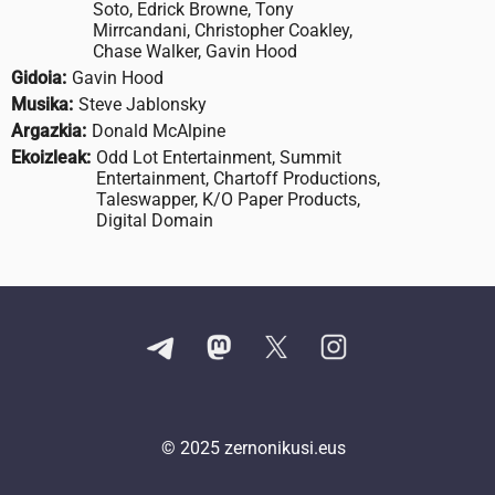
Soto, Edrick Browne, Tony
Mirrcandani, Christopher Coakley,
Chase Walker, Gavin Hood
Gidoia:
Gavin Hood
Musika:
Steve Jablonsky
Argazkia:
Donald McAlpine
Ekoizleak:
Odd Lot Entertainment, Summit
Entertainment, Chartoff Productions,
Taleswapper, K/O Paper Products,
Digital Domain
© 2025
zernonikusi.eus