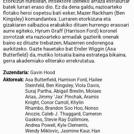
Etorkizun hurbilean, intsektore izeneko arraza estralurtar
batek lurrari eraso dio. Ez da dena galdu, nazioarteko
flotako heroi ospetsu bati esker, Mazer Rackham (Ben
Kingsley) komandantea. Lurraren etorkizuna eta
gizakiaren salbazioa erabakiko dituen hurrengo erasoari
aurre egiteko, Hyrum Graff (Harrison Ford) koronel
zorrotzak eta nazioarteko armadak gazterik onenak
baino ez dituzte trebatzen, Mazerren ondorengoa
aurkitzeko. Gazte hauetako bat Ender Wiggin (Asa
Butterfield) da, mutiko lotsatia baina estratega bikaina,
gerra akademiako eliterako errekrutatua.
Zuzendaria:
Gavin Hood
Aktoreak:
Asa Butterfield, Harrison Ford, Hailee
Steinfeld, Ben Kingsley, Viola Davis,
Suraj Partha, Abigail Breslin, Moises
Arias, Jimmy 'Jax' Pinchak, Aramis
Knight, Conor Carroll, Khylin
Rhambo, Brandon Soo Hoo, Nonso
Anozie, Caleb J. Thaggard, Cameron
Gaskins, Stevie Ray Dallimore,
Andrea Powell, Kyle Clements,
Wendy Miklovic, Jasmine Kaur, Han