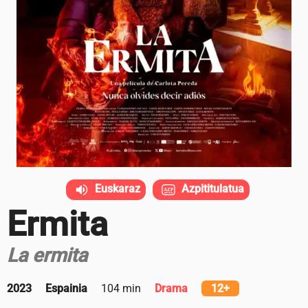
Euskaraz
Azpititulatua
Ermita
La ermita
2023
Espainia
104 min
Drama
12+