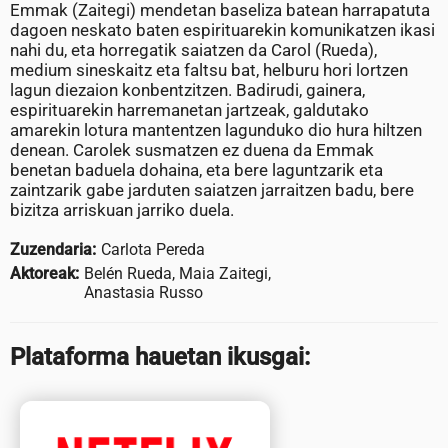
Emmak (Zaitegi) mendetan baseliza batean harrapatuta
dagoen neskato baten espirituarekin komunikatzen ikasi
nahi du, eta horregatik saiatzen da Carol (Rueda),
medium sineskaitz eta faltsu bat, helburu hori lortzen
lagun diezaion konbentzitzen. Badirudi, gainera,
espirituarekin harremanetan jartzeak, galdutako
amarekin lotura mantentzen lagunduko dio hura hiltzen
denean. Carolek susmatzen ez duena da Emmak
benetan baduela dohaina, eta bere laguntzarik eta
zaintzarik gabe jarduten saiatzen jarraitzen badu, bere
bizitza arriskuan jarriko duela.
Zuzendaria:
Carlota Pereda
Aktoreak:
Belén Rueda, Maia Zaitegi,
Anastasia Russo
Plataforma hauetan ikusgai: