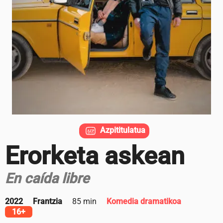
Azpititulatua
Erorketa askean
En caída libre
2022
Frantzia
85 min
Komedia dramatikoa
16+