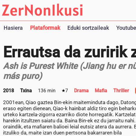
Hasiera
Plataformak
Eduki sortzaileak
Youtube
Errautsa da zuririk 
Ash is Purest White (Jiang hu er nü
más puro)
2018
Txina
136 min
7
Drama
Mafia
Thriller
2001ean, Qiao gaztea Bin-ekin maiteminduta dago, Datong
eraso egiten dienean, Qiao-k hainbat aldiz tiro egin behar
urteko kartzela-zigorra ezarriko diote horregatik. Kartzelat
harekin itzultzen saiatu da. Baina Bin-ek ez du jarraitu n
oraindik, eta mafiaren balioei leial eutsiz atera da aurrera. 
itzuliko da, maite izan duen pertsona bakarraren bila