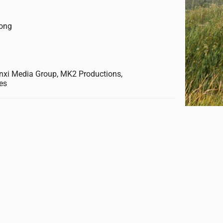
Dong
anxi Media Group, MK2 Productions,
es