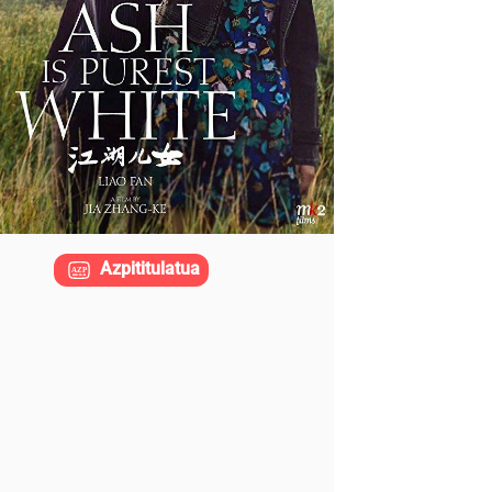
Azpititulatua