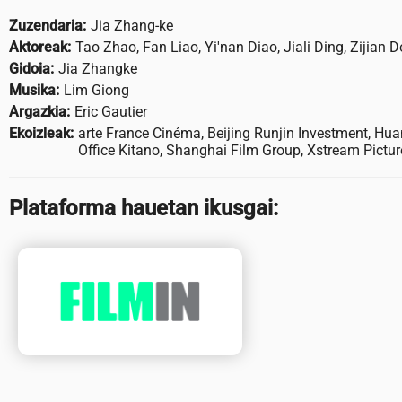
Zuzendaria:
Jia Zhang-ke
Aktoreak:
Tao Zhao, Fan Liao, Yi'nan Diao, Jiali Ding, Zijian 
Gidoia:
Jia Zhangke
Musika:
Lim Giong
Argazkia:
Eric Gautier
Ekoizleak:
arte France Cinéma, Beijing Runjin Investment, Hu
Office Kitano, Shanghai Film Group, Xstream Pictur
Plataforma hauetan ikusgai: