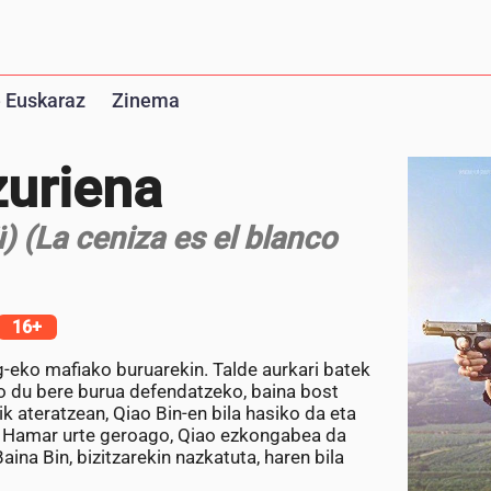
 Euskaraz
Zinema
zuriena
) (La ceniza es el blanco
16+
-eko mafiako buruarekin. Talde aurkari batek
ko du bere burua defendatzeko, baina bost
ik ateratzean, Qiao Bin-en bila hasiko da eta
ahi. Hamar urte geroago, Qiao ezkongabea da
Baina Bin, bizitzarekin nazkatuta, haren bila