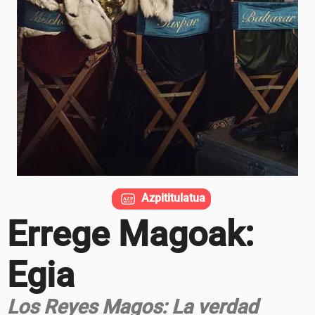
Azpititulatua
Errege Magoak:
Egia
Los Reyes Magos: La verdad