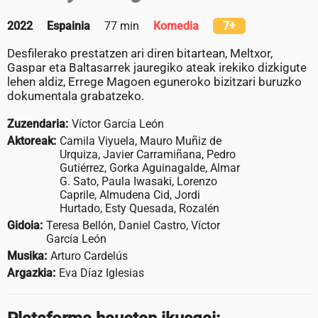
2022
Espainia
77 min
Komedia
7+
Desfilerako prestatzen ari diren bitartean, Meltxor,
Gaspar eta Baltasarrek jauregiko ateak irekiko dizkigute
lehen aldiz, Errege Magoen eguneroko bizitzari buruzko
dokumentala grabatzeko.
Zuzendaria:
Víctor García León
Aktoreak:
Camila Viyuela, Mauro Muñiz de
Urquiza, Javier Carramiñana, Pedro
Gutiérrez, Gorka Aguinagalde, Almar
G. Sato, Paula Iwasaki, Lorenzo
Caprile, Almudena Cid, Jordi
Hurtado, Esty Quesada, Rozalén
Gidoia:
Teresa Bellón, Daniel Castro, Víctor
García León
Musika:
Arturo Cardelús
Argazkia:
Eva Díaz Iglesias