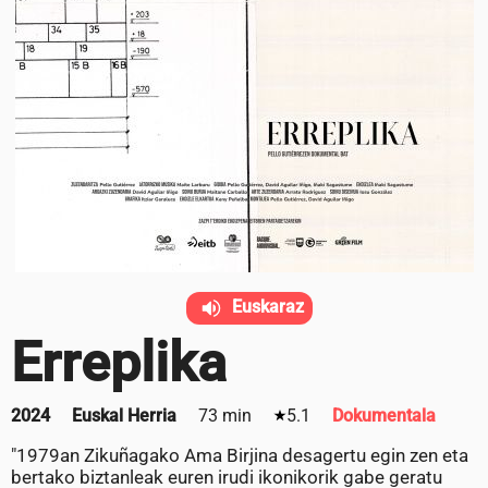
Euskaraz
Erreplika
2024
Euskal Herria
73 min
5.1
Dokumentala
"1979an Zikuñagako Ama Birjina desagertu egin zen eta
bertako biztanleak euren irudi ikonikorik gabe geratu