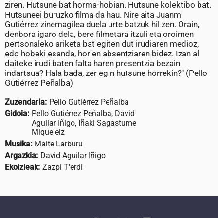
ziren. Hutsune bat horma-hobian. Hutsune kolektibo bat.
Hutsuneei buruzko filma da hau. Nire aita Juanmi
Gutiérrez zinemagilea duela urte batzuk hil zen. Orain,
denbora igaro dela, bere filmetara itzuli eta oroimen
pertsonaleko ariketa bat egiten dut irudiaren medioz,
edo hobeki esanda, horien absentziaren bidez. Izan al
daiteke irudi baten falta haren presentzia bezain
indartsua? Hala bada, zer egin hutsune horrekin?" (Pello
Gutiérrez Peñalba)
Zuzendaria:
Pello Gutiérrez Peñalba
Gidoia:
Pello Gutiérrez Peñalba, David
Aguilar Iñigo, Iñaki Sagastume
Miqueleiz
Musika:
Maite Larburu
Argazkia:
David Aguilar Iñigo
Ekoizleak:
Zazpi T'erdi