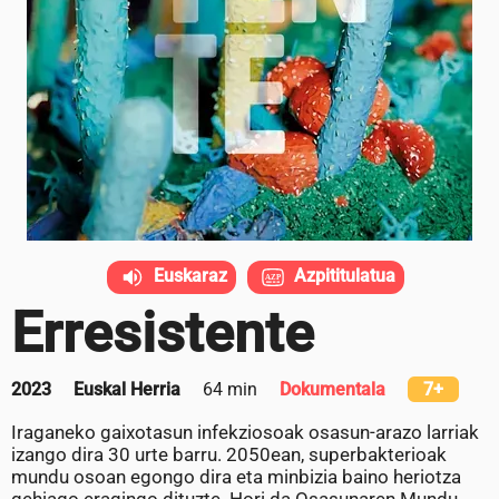
Euskaraz
Azpititulatua
Erresistente
2023
Euskal Herria
64 min
Dokumentala
7+
Iraganeko gaixotasun infekziosoak osasun-arazo larriak
izango dira 30 urte barru. 2050ean, superbakterioak
mundu osoan egongo dira eta minbizia baino heriotza