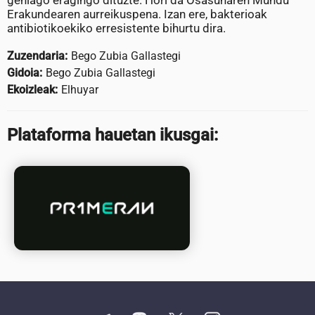
gehiago eragingo dituzte. Hori da Osasunaren Mundu
Erakundearen aurreikuspena. Izan ere, bakterioak
antibiotikoekiko erresistente bihurtu dira.
Zuzendaria:
Bego Zubia Gallastegi
Gidoia:
Bego Zubia Gallastegi
Ekoizleak:
Elhuyar
Plataforma hauetan ikusgai: