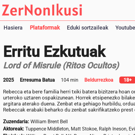
Hasiera
Plataformak
Eduki sortzaileak
Youtube
Erritu Ezkutuak
Lord of Misrule (Ritos Ocultos)
2025
Erresuma Batua
104 min
Beldurrezkoa
18+
Rebecca eta bere familia herri txiki batera bizitzera hoan
urteroko uztaren ospakizunean. Horrek etsipenezko bilaket
argitara aterako duena. Zenbat eta gehiago hurbildu, ordua
Rebeccak erabaki beharko du zenbat sakrifikatzeko prest
Zuzendaria:
William Brent Bell
Aktoreak:
Tuppence Middleton, Matt Stokoe, Ralph Ineson, Ev