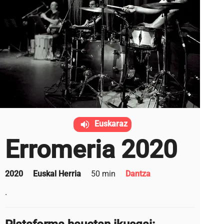
Euskaraz
Erromeria 2020
2020
Euskal Herria
50 min
Dantza
.