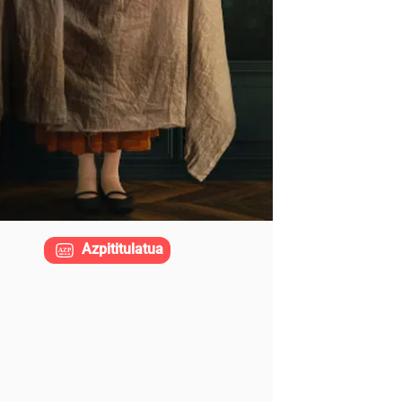
Azpititulatua