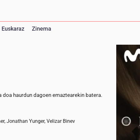
 Euskaraz
Zinema
ra doa haurdun dagoen emaztearekin batera.
r, Jonathan Yunger, Velizar Binev