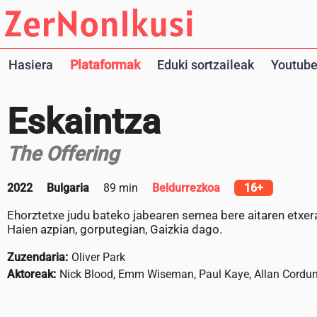
Hasiera
Plataformak
Eduki sortzaileak
Youtube
Eskaintza
The Offering
2022
Bulgaria
89 min
Beldurrezkoa
16+
Ehorztetxe judu bateko jabearen semea bere aitaren etxe
Haien azpian, gorputegian, Gaizkia dago.
Zuzendaria:
Oliver Park
Aktoreak:
Nick Blood, Emm Wiseman, Paul Kaye, Allan Cordune