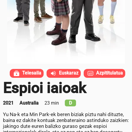
Telesaila
Euskaraz
Azpititulatua
Espioi iaioak
2021
Australia
23 min
D
Yu Na-k eta Min Park-ek beren biziak piztu nahi dituzte,
baina ez dakite kontuak zenbateraino astinduko zaizkien:
jakingo dute euren balizko guraso gezak espioi