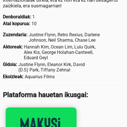
internazionalak direla, eta ez non eta ez han desagertu
zaizkiela, era susmagarrian!
Denboraldiak:
1
Atal kopurua:
10
Zuzendaria:
Justine Flynn, Retro Rexius, Darlene
Johnson, Neil Sharma, Chase Lee
Aktoreak:
Hannah Kim, Ocean Lim, Lulu Quirk,
Alex Kis, George Holahan-Cantwell,
Eduard Geyl
Gidoia:
Justine Flynn, Eleanor Kirk, David
(D.S) Park, Tiffany Zehnal
Ekoizleak:
Aquarius Films
Plataforma hauetan ikusgai: