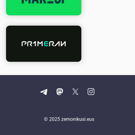
© 2025
zernonikusi.eus