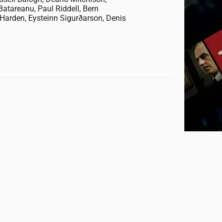
Batareanu, Paul Riddell, Bern
 Harden, Eysteinn Sigurðarson, Denis