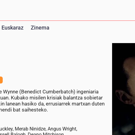
 Euskaraz
Zinema
lle Wynne (Benedict Cumberbatch) ingeniaria
tzuan. Kubako misilen krisiak balantza sobietar
in lanean hasiko da, errusiarrek martxan duten
mendi bat saihesteko.
ckley, Merab Ninidze, Angus Wright,
ussell Balogh, Deano Mitchison,