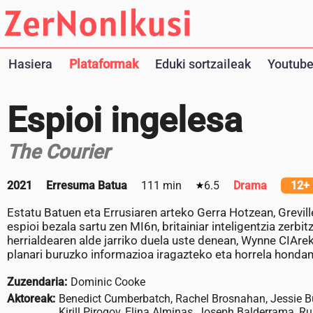
Hasiera
Plataformak
Eduki sortzaileak
Youtube
Espioi ingelesa
The Courier
2021
Erresuma Batua
111 min
6.5
Drama
12+
Estatu Batuen eta Errusiaren arteko Gerra Hotzean, Grevi
espioi bezala sartu zen MI6n, britainiar inteligentzia zerbi
herrialdearen alde jarriko duela uste denean, Wynne CIArek
planari buruzko informazioa iragazteko eta horrela honda
Zuzendaria:
Dominic Cooke
Aktoreak:
Benedict Cumberbatch, Rachel Brosnahan, Jessie Bu
Kirill Pirogov, Elina Alminas, Joseph Balderrama, R