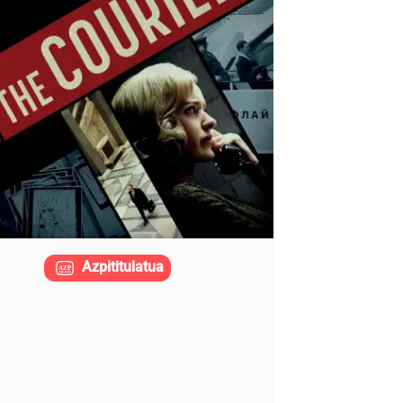
Azpititulatua