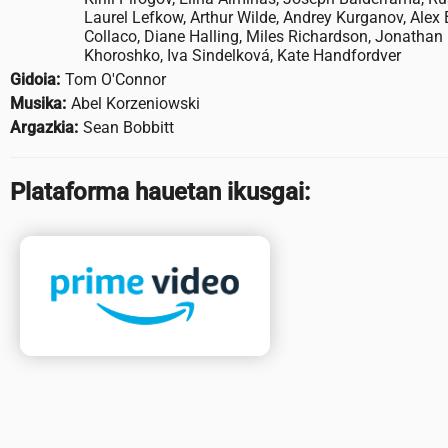
Laurel Lefkow, Arthur Wilde, Andrey Kurganov, Alex 
Collaco, Diane Halling, Miles Richardson, Jonathan
Khoroshko, Iva Sindelková, Kate Handfordver
Gidoia:
Tom O'Connor
Musika:
Abel Korzeniowski
Argazkia:
Sean Bobbitt
Plataforma hauetan ikusgai: