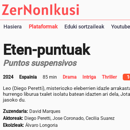
Hasiera
Plataformak
Eduki sortzaileak
Youtube
Eten-puntuak
Puntos suspensivos
2024
Espainia
85 min
Drama
Intriga
Thriller
1
Leo (Diego Peretti), misteriozko eleberrien idazle arraka
hurrengo liburua txalet isolatu batean idazten ari dela, Jo
jasoko du.
Zuzendaria:
David Marques
Aktoreak:
Diego Peretti, Jose Coronado, Cecilia Suarez
Ekoizleak:
Álvaro Longoria