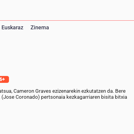
 Euskaraz
Zinema
6+
statsua, Cameron Graves ezizenarekin ezkutatzen da. Bere
ta (Jose Coronado) pertsonaia kezkagarriaren bisita bitxia