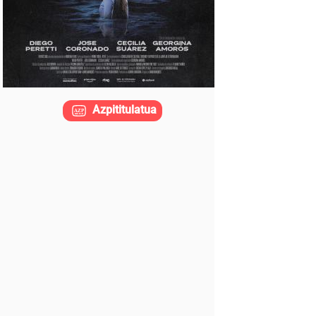
Azpititulatua